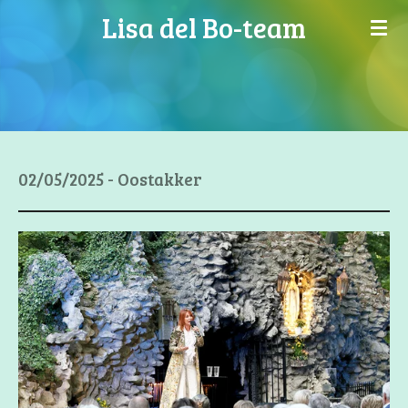
Lisa del Bo-team
Ga
direct
naar
de
hoofdinhoud
02/05/2025 - Oostakker