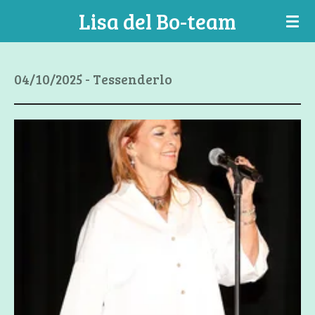
Lisa del Bo-team
Ga
direct
naar
de
04/10/2025 - Tessenderlo
hoofdinhoud