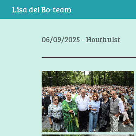
Ga
Lisa del Bo-team
direct
naar
de
06/09/2025 - Houthulst
hoofdinhoud