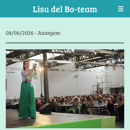
Lisa del Bo-team
Ga
direct
naar
de
08/06/2026 - Anzegem
hoofdinhoud