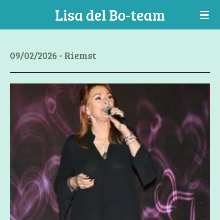
Lisa del Bo-team
Ga
direct
naar
de
09/02/2026 - Riemst
hoofdinhoud