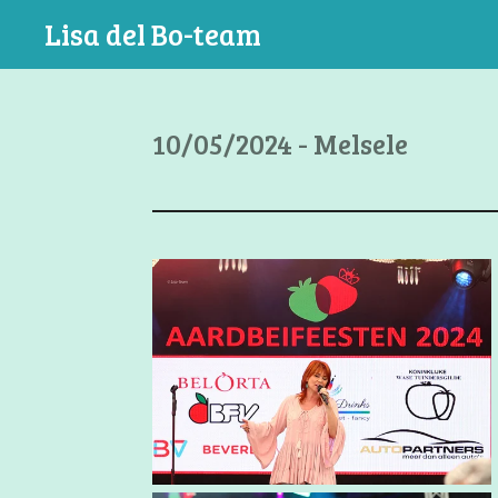
Ga
Lisa del Bo-team
direct
naar
de
10/05/2024 - Melsele
hoofdinhoud