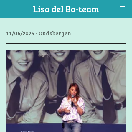
Lisa del Bo-team
Ga
direct
naar
de
11/06/2026 - Oudsbergen
hoofdinhoud