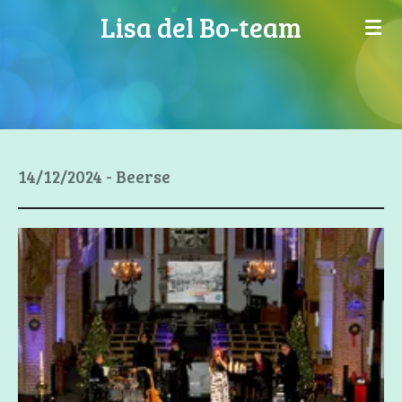
Lisa del Bo-team
Ga
direct
naar
de
hoofdinhoud
14/12/2024 - Beerse