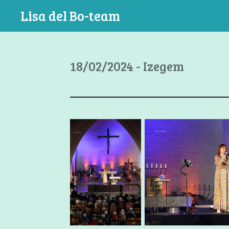
Ga
Lisa del Bo-team
direct
naar
de
18/02/2024 - Izegem
hoofdinhoud