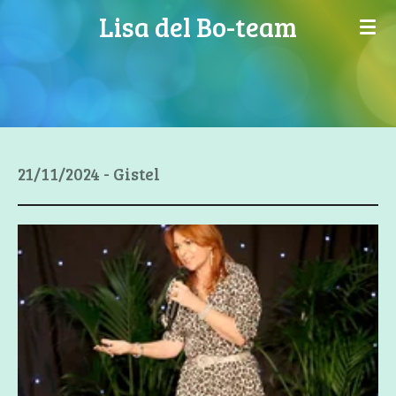
Lisa del Bo-team
Ga
direct
naar
de
hoofdinhoud
21/11/2024 - Gistel