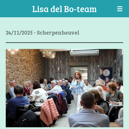
Lisa del Bo-team
Ga
direct
naar
de
24/11/2025 - Scherpenheuvel
hoofdinhoud