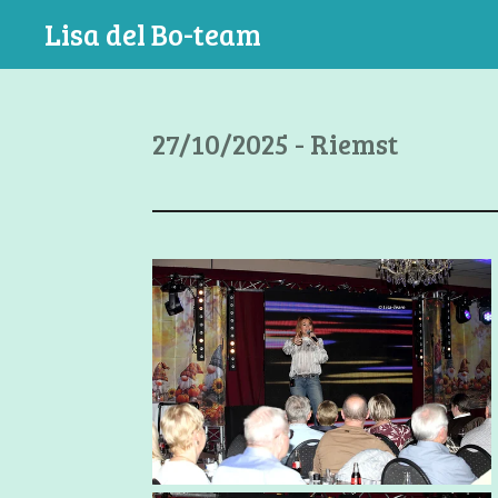
Ga
Lisa del Bo-team
direct
naar
de
27/10/2025 - Riemst
hoofdinhoud